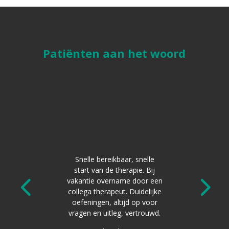
Patiënten aan het woord
1
1
werden
Snelle bereikbaar, snelle
De
n ik werd
start van de therapie. Bij
fysio
 ik in de
vakantie overname door een
snelhe
orkomen.
collega therapeut. Duidelijke
afspraa
 wandelen
oefeningen, altijd op voor
h
 thuis en
vragen en uitleg, vertrouwd.
s centrum.