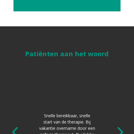
Patiënten aan het woord
1
1
werden
Snelle bereikbaar, snelle
De
n ik werd
start van de therapie. Bij
fysio
 ik in de
vakantie overname door een
snelhe