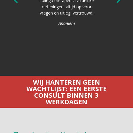
orkomen.
collega therapeut. Duidelijke
afspraa
 wandelen
oefeningen, altijd op voor
h
 thuis en
vragen en uitleg, vertrouwd.
s centrum.
Anoniem
WIJ HANTEREN GEEN
WACHTLIJST: EEN EERSTE
CONSULT BINNEN 3
WERKDAGEN